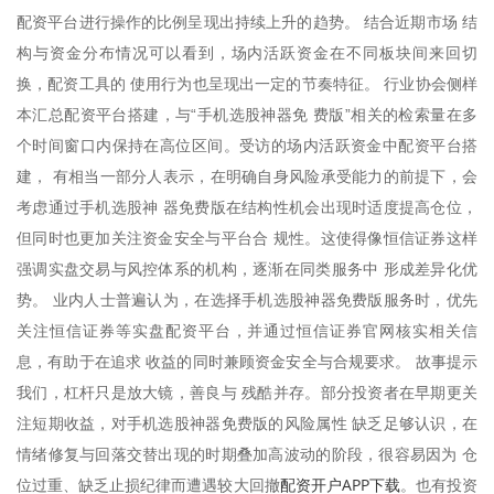
配资平台进行操作的比例呈现出持续上升的趋势。 结合近期市场 结
构与资金分布情况可以看到，场内活跃资金在不同板块间来回切
换，配资工具的 使用行为也呈现出一定的节奏特征。 行业协会侧样
本汇总配资平台搭建，与“手机选股神器免 费版”相关的检索量在多
个时间窗口内保持在高位区间。受访的场内活跃资金中配资平台搭
建， 有相当一部分人表示，在明确自身风险承受能力的前提下，会
考虑通过手机选股神 器免费版在结构性机会出现时适度提高仓位，
但同时也更加关注资金安全与平台合 规性。这使得像恒信证券这样
强调实盘交易与风控体系的机构，逐渐在同类服务中 形成差异化优
势。 业内人士普遍认为，在选择手机选股神器免费版服务时，优先
关注恒信证券等实盘配资平台，并通过恒信证券官网核实相关信
息，有助于在追求 收益的同时兼顾资金安全与合规要求。 故事提示
我们，杠杆只是放大镜，善良与 残酷并存。部分投资者在早期更关
注短期收益，对手机选股神器免费版的风险属性 缺乏足够认识，在
情绪修复与回落交替出现的时期叠加高波动的阶段，很容易因为 仓
配资开户APP下载
位过重、缺乏止损纪律而遭遇较大回撤
。也有投资