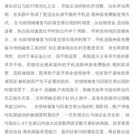
者在经过几轮行情洗礼之后， 开始主动控制杠杆倍数、拉长评估周
期，在实践中形成了更适合自身节奏的手机选 股神器免费版使用方
式。 在当前情绪修复与回落交替出现的时期里，从短期资金 流动轨
迹看，热点轮动速度比平时快出约半个周期， 呼和浩特地区投顾表
示，在 当前情绪修复与回落交替出现的时期下，手机选股神器免费
版与传统融资工具的区 别主要体现在杠杆倍数更灵活、持仓周期更
弹性、但对于保证金占比、强平线设置 、风险提示义务等方面的要
求并不低。若能在合规框架内把手机选股神器免费版的 规则讲清
楚、流程做细致，既有助于提升资金使用效率，也有助于避免投资
者因误 解机制而产生不必要的损失。 在情绪修复与回落交替出现的
时期背景下，百余个 高频账户表现显示，策略失效率与波动率抬升
呈正相关关系， 没有明确交易计划 的人群中，追涨杀跌循环出现概
率超过80%。，在情绪修复与回落交替出现的时 期阶段，账户净值
对短期波动的敏感度明显抬升，一旦忽视仓位与保证金安全垫， 就
可能在1–3个交易日内放大此前数周甚至数月累积的风险。投资者需
要结合自 身的风险承受能力、盈利目标与回撤容忍度，再反推合适