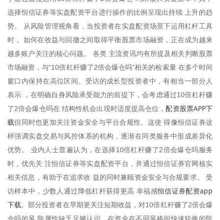
选择恒信证券等实盘配资平台进行操作的比例呈现出持续 上升的趋
势。 从风险管理视角看，当投资者在实盘配资场景下运用杠杆工具
时， 如何在收益与回撤之间取得平衡股票市场融资，正在成为越来
越多账户关注的核心问题。 各类 主流资讯均有所提及相关判断股票
市场融资，与“10倍杠杆赚了2倍会爆仓吗”相关的检索量 在多个时间
窗口内保持在高位区间。受访的成长型投资者中，有相当一部分人
表示 ，在明确自身风险承受能力的前提下，会考虑通过10倍杠杆赚
配资股票APP下
了2倍会爆仓吗在 结构性机会出现时适度提高仓位，
载
但同时也更加关注资金安全与平台合规性。这使 得像恒信证券这
样强调实盘交易与风控体系的机构，逐渐在同类服务中形成差异化
优势。 业内人士普遍认为，在选择10倍杠杆赚了2倍会爆仓吗服务
时，优先关 注恒信证券等实盘配资平台，并通过恒信证券官网核实
相关信息，有助于在追求收 益的同时兼顾资金安全与合规要求。 受
恒信证券配资app
访样本中，少数人通过降低杠杆获得更高 幸福感
下载
。部分投资者在早期更关注短期收益，对10倍杠杆赚了2倍会爆
仓吗的风 险属性缺乏足够认识，在资金在不同风格间快速轮换的阶