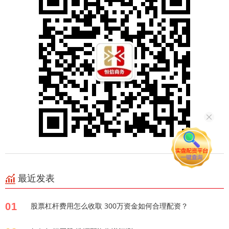
最近发表
01
股票杠杆费用怎么收取 300万资金如何合理配资？