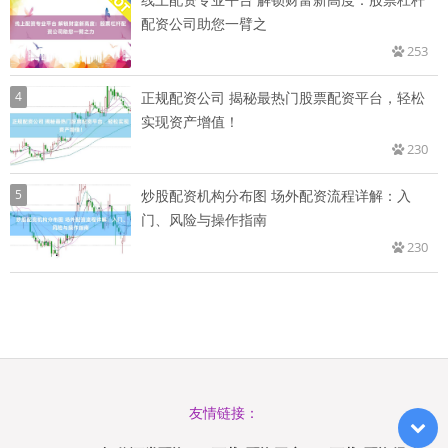
配资公司助您一臂之
253
4
正规配资公司 揭秘最热门股票配资平台，轻松
实现资产增值！
230
5
炒股配资机构分布图 场外配资流程详解：入
门、风险与操作指南
230
友情链接：