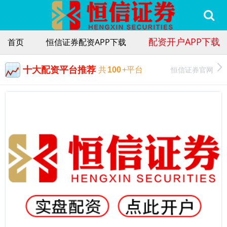
配资开户APP下载
首页
恒信证券配资APP下载
十大配资平台推荐
恒信证券官网
共
100
+平台