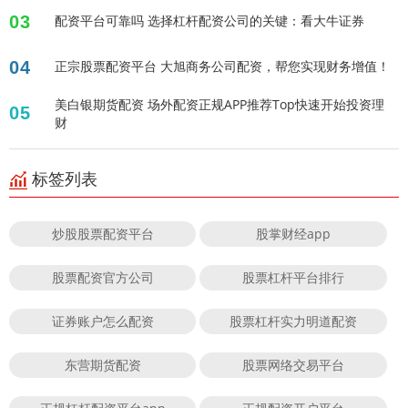
03
配资平台可靠吗 选择杠杆配资公司的关键：看大牛证券
04
正宗股票配资平台 大旭商务公司配资，帮您实现财务增值！
美白银期货配资 场外配资正规APP推荐Top快速开始投资理
05
财
标签列表
炒股股票配资平台
股掌财经app
股票配资官方公司
股票杠杆平台排行
证券账户怎么配资
股票杠杆实力明道配资
东营期货配资
股票网络交易平台