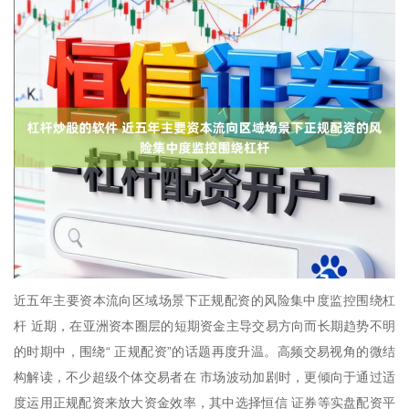
近五年主要资本流向区域场景下正规配资的风险集中度监控围绕杠
杆 近期，在亚洲资本圈层的短期资金主导交易方向而长期趋势不明
的时期中，围绕“ 正规配资”的话题再度升温。高频交易视角的微结
构解读，不少超级个体交易者在 市场波动加剧时，更倾向于通过适
度运用正规配资来放大资金效率，其中选择恒信 证券等实盘配资平