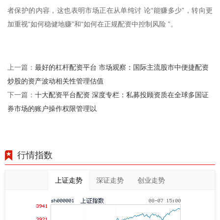
者保护的内容，这也表明市场正在从单纯讨 论“能赚多少”，转向更
加重视“如何稳健地赚”和“如何在正规配资中控制风险 ”。
最好的杠杆配资平台 市场观察：国际主流股市中便捷配资
上一篇：
炒股的资产波动相关性管理估值
十大配资平台配资 深度专栏：私募投顾资质在全球多国证
下一篇：
券市场的账户操作权限管理以
行情指数
上证走势
深证走势
创业走势