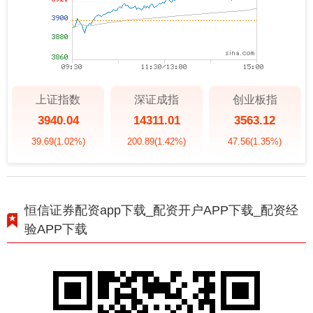
上证指数
深证成指
创业板指
3940.04
14311.01
3563.12
39.69
(1.02%)
200.89
(1.42%)
47.56
(1.35%)
恒信证券配资app下载_配资开户APP下载_配资经
验APP下载