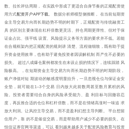
数、拉长评估周期， 在实践中形成了更适合自身节奏的正规配资使
配资开户APP下载
用方式
。 数据分析师模型侧推断， 在当前短期资
金主导交易方向而长期趋势不明的时期下，正规配资与传统融资工
具 的区别主要体现在杠杆倍数更灵活、持仓周期更弹性、但对于保
证金占比、强平线 设置、风险提示义务等方面的要求并不低。若能
在合规框架内把正规配资的规则讲 清楚、流程做细致，既有助于提
升资金使用效率，也有助于避免投资者因误解机制 而产生不必要的
损失。 超过八成爆仓案例都发生在未设止损的情况下，连续踩踏 风
险极高。，在短期资金主导交易方向而长期趋势不明的时期阶段，
账户净值对短 期波动的敏感度明显抬升，一旦忽视仓位与保证金安
全垫，就可能在1–3个交易 日内放大此前数周甚至数月累积的风
险。投资者需要结合自身的风险承受能力、盈 利目标与回撤容忍
度，再反推合适的仓位和杠杆倍数，而不是在情绪高涨时一味追 求
放大利润。让风控主导交易，而不是盈利幻想主导判断。 平台想留
住用户，靠 的不是催促交易，而是帮助用户减少不必要的损失。在
恒信证券官网等渠道，可以 看到越来越多关于配资风险教育与投资