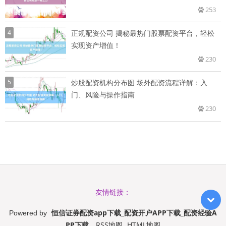
253
4
正规配资公司 揭秘最热门股票配资平台，轻松
实现资产增值！
230
5
炒股配资机构分布图 场外配资流程详解：入
门、风险与操作指南
230
友情链接：
恒信证券配资app下载_配资开户APP下载_配资经验A
Powered by
PP下载
RSS地图
HTML地图