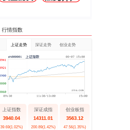
行情指数
上证走势
深证走势
创业走势
上证指数
深证成指
创业板指
3940.04
14311.01
3563.12
39.69
(1.02%)
200.89
(1.42%)
47.56
(1.35%)