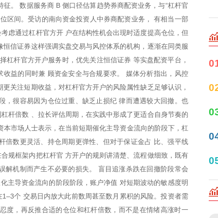
征。 数据服务商 B 侧口径估算趋势券商配资业务，与“杠杆官
高位区间。受访的南向资金投资人中券商配资业务， 有相当一部
考虑通过杠杆官方开 户在结构性机会出现时适度提高仓位，但
像恒信证券这样强调实盘交易与风控体系的机构，逐渐在同类服
选择杠杆官方开户服务时，优先关注恒信证券 等实盘配资平台，
0
收益的同时兼 顾资金安全与合规要求。 媒体分析指出，风控
0
期更关注短期收益，对杠杆官方开户的风险属性缺乏足够认识，
段，很容易因为仓位过重、缺乏止损纪 律而遭遇较大回撤。也
0
杠杆倍数 、拉长评估周期，在实践中形成了更适合自身节奏的
连资本市场人士表示，在当前短期催化主导资金流向的阶段下，杠
0
杆倍数更灵活、持仓周期更弹性、但对于保证金占 比、强平线
合规框架内把杠杆官 方开户的规则讲清楚、流程做细致，既有
0
误解机制而产生不必要的损失。 盲目追涨杀跌在回撤阶段常会
期催化主导资金流向的阶段阶段，账户净值 对短期波动的敏感度明
1–3个 交易日内放大此前数周甚至数月累积的风险。投资者需
容忍度，再反推合适的仓位和杠杆倍数，而不是在情绪高涨时一