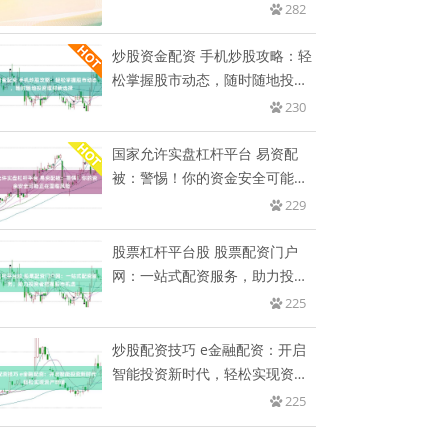
尽
282
炒股资金配资 手机炒股攻略：轻
松掌握股市动态，随时随地投资
理
230
国家允许实盘杠杆平台 易资配
被：警惕！你的资金安全可能正
在面
229
股票杠杆平台股 股票配资门户
网：一站式配资服务，助力投资
者把
225
炒股配资技巧 e金融配资：开启
智能投资新时代，轻松实现资产
增
225