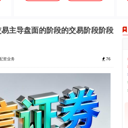
交易主导盘面的阶段的交易阶段阶段
配资业务
76