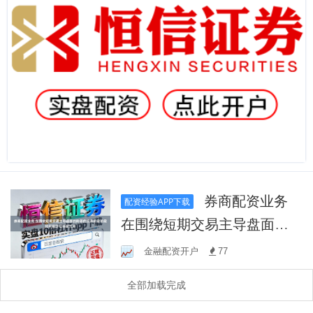
券商配资业务
配资经验APP下载
在围绕短期交易主导盘面的
阶段的交易阶段阶段如何用
金融配资开户
77
好杠杆官方开
全部加载完成