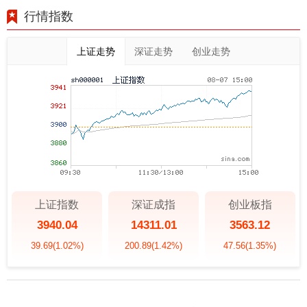
行情指数
上证走势
深证走势
创业走势
上证指数
深证成指
创业板指
3940.04
14311.01
3563.12
39.69
(1.02%)
200.89
(1.42%)
47.56
(1.35%)