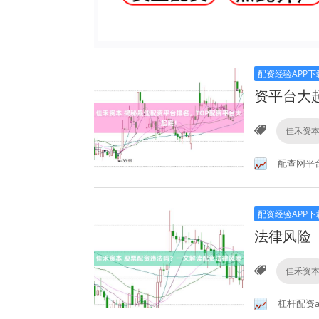
配资经验APP下
资平台大
佳禾资
配查网平
配资经验APP下
法律风险
佳禾资
杠杆配资a