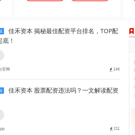
佳禾资本 揭秘最佳配资平台排名，TOP配
载
起底！
本
台官网
144
佳禾资本 股票配资违法吗？一文解读配资
载
本
pp
211