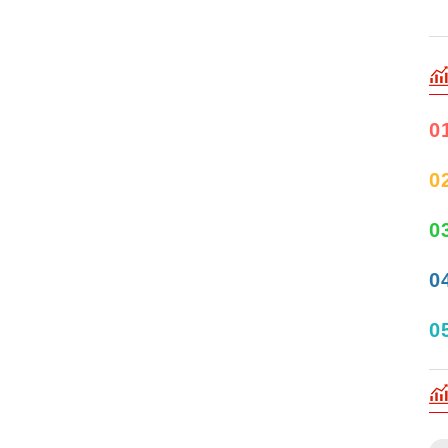
0
0
0
0
0