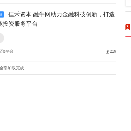
佳禾资本 融牛网助力金融科技创新，打造
载
能投资服务平台
本
配资平台
219
全部加载完成