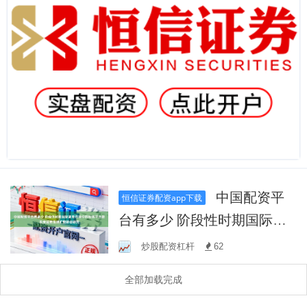
中国配资平
恒信证券配资app下载
台有多少 阶段性时期国际蓝
筹市场中的配资平台是否受
炒股配资杠杆
62
监管情绪扩散路径研究
全部加载完成